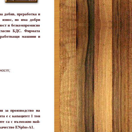
а добив, преработка и
а износ, но има добри
ност и безкомпромисно
ъгласно БДС. Фирмата
обработващи машини и
ност;
я за производство на
та е с капацитет 1 тон
ите са с възможно най-
качество ENplus-A1.