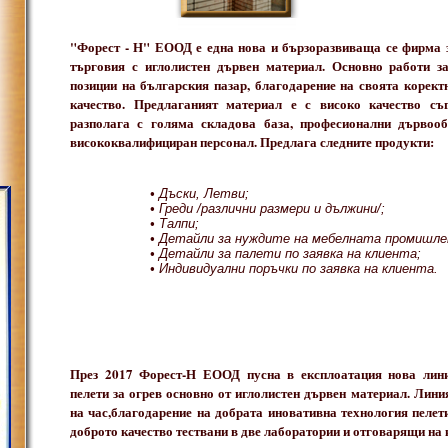
"Форест - Н" ЕООД е една нова и бързоразвиваща се фирма з
търговия с иглолистен дървен материал. Основно работи з
позиции на българския пазар, благодарение на своята корект
качество. Предлаганият материал е с високо качество с
разполага с голяма складова база, професионални дърво
висококвалифициран персонал. Предлага следните продукти:
• Дъски, Летви;
• Греди /различни размери и дължини/;
• Талпи;
• Детайли за нуждите на мебелната промишле
• Детайли за палети по заявка на клиента;
• Индивидуални поръчки по заявка на клиента.
През 2017 Форест-Н ЕООД пусна в експлоатация нова лини
пелети за огрев основно от иглолистен дървен материал. Линия
на час,благодарение на добрата иновативна технология пелет
доброто качество тествани в две лаборатории и отговарящи на 