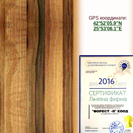
GPS координати:
42°52'05.9"N
25°53'06.1"E